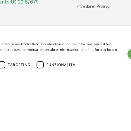
nto UE 2016/679
Cookies Policy
izzare il nostro traffico. Condividiamo inoltre informazioni sul tuo
 che potrebbero combinarle con altre informazioni che hai fornito loro o
TARGETING
FUNZIONALITÀ
6. Regensight | Creative Web Design By Arkomedia
Web A