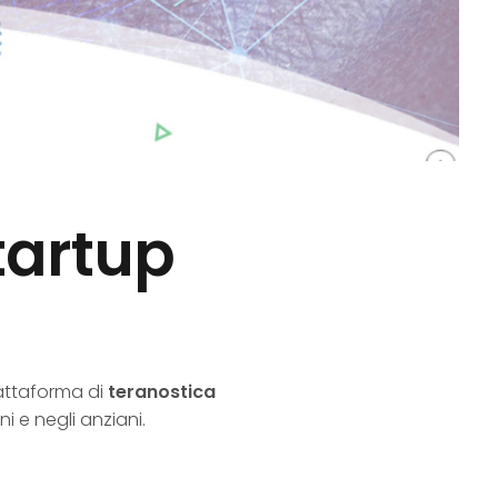
startup
attaforma di
teranostica
ani e negli anziani.