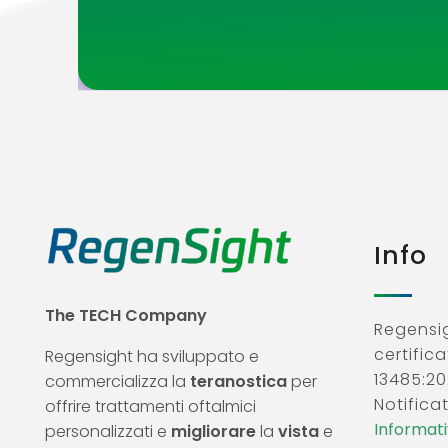
Info
The TECH Company
Regensig
certifica
Regensight ha sviluppato e
13485:20
commercializza la
teranostica
per
Notificat
offrire trattamenti oftalmici
Informativ
personalizzati e
migliorare
la
vista
e