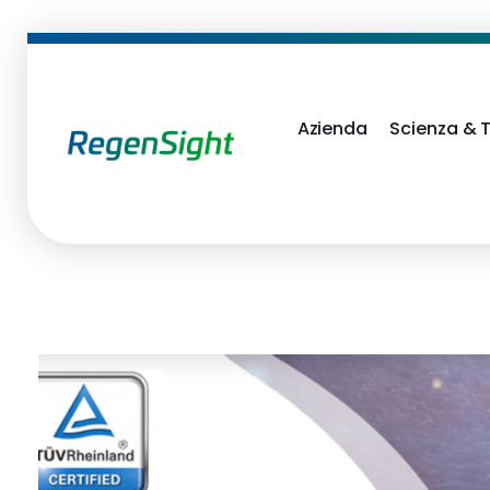
Azienda
Scienza & 
RegenSight
We are the TECH Company