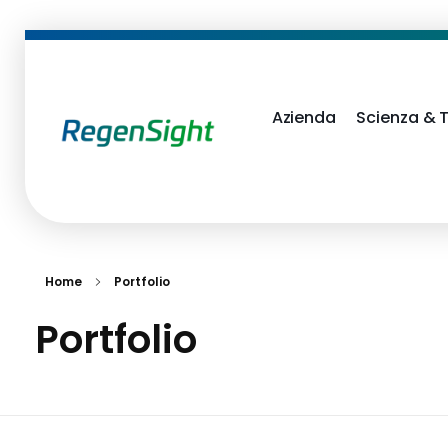
Azienda
Scienza & 
RegenSight
We are the TECH Company
Home
Portfolio
Portfolio