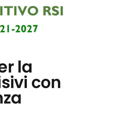
er la
isivi con
nza