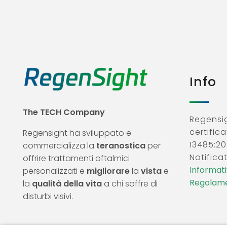
Info
The TECH Company
Regensig
certifica
Regensight ha sviluppato e
13485:20
commercializza la
teranostica
per
Notificat
offrire trattamenti oftalmici
Informativ
personalizzati e
migliorare
la
vista
e
Regolame
la
qualità della vita
a chi soffre di
disturbi visivi.