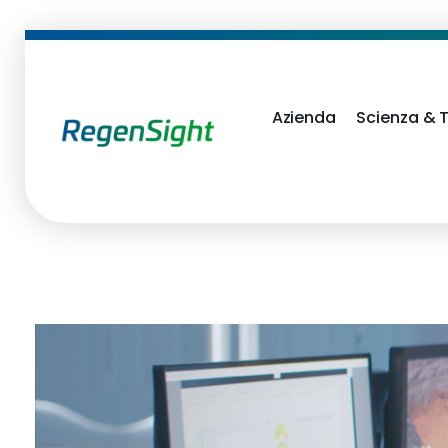
Azienda
Scienza & 
RegenSight
We are the TECH Company