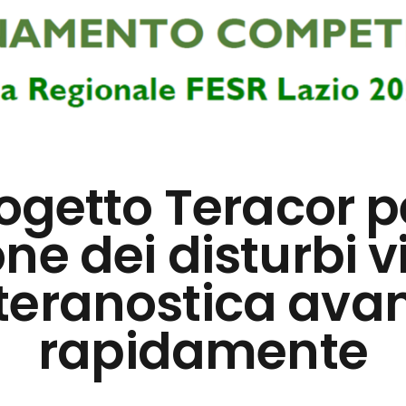
rogetto Teracor p
ne dei disturbi v
 teranostica ava
rapidamente