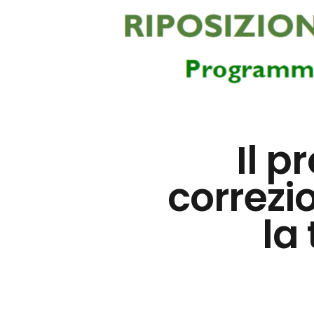
Il p
correzio
la