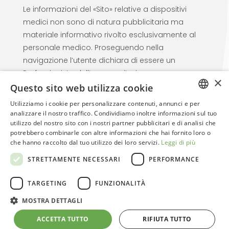
Le informazioni del «Sito» relative a dispositivi
medici non sono di natura pubblicitaria ma
materiale informativo rivolto esclusivamente al
personale medico. Proseguendo nella
navigazione l’utente dichiara di essere un
Professionista dell’area sanitaria
×
Questo sito web utilizza cookie
Utilizziamo i cookie per personalizzare contenuti, annunci e per
ITALIAN
analizzare il nostro traffico. Condividiamo inoltre informazioni sul tuo
utilizzo del nostro sito con i nostri partner pubblicitari e di analisi che
ENGLISH
potrebbero combinarle con altre informazioni che hai fornito loro o
che hanno raccolto dal tuo utilizzo dei loro servizi.
Leggi di più
© 2026. Regensight | Creative Web Design By
STRETTAMENTE NECESSARI
PERFORMANCE
Arkomedia
Web Agency
TARGETING
FUNZIONALITÀ
MOSTRA DETTAGLI
ACCETTA TUTTO
RIFIUTA TUTTO