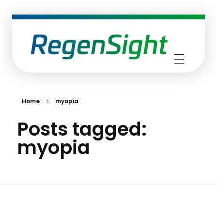
RegenSight
We are the TECH Company
Home
myopia
Posts tagged:
myopia