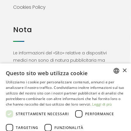
Cookies Policy
Nota
Le informazioni del «Sito» relative a dispositivi
medici non sono di natura pubblicitaria ma
materiale informativo rivolto esclusivamente al
×
Questo sito web utilizza cookie
personale medico. Proseguendo nella
navigazione l’utente dichiara di essere un
Utilizziamo i cookie per personalizzare contenuti, annunci e per
ITALIAN
analizzare il nostro traffico. Condividiamo inoltre informazioni sul tuo
Professionista dell’area sanitaria
utilizzo del nostro sito con i nostri partner pubblicitari e di analisi che
ENGLISH
potrebbero combinarle con altre informazioni che hai fornito loro o
che hanno raccolto dal tuo utilizzo dei loro servizi.
Leggi di più
STRETTAMENTE NECESSARI
PERFORMANCE
TARGETING
FUNZIONALITÀ