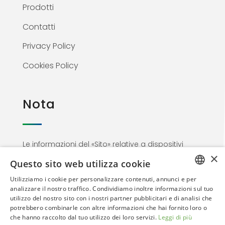
Prodotti
Contatti
Privacy Policy
Cookies Policy
Nota
Le informazioni del «Sito» relative a dispositivi
×
medici non sono di natura pubblicitaria ma
Questo sito web utilizza cookie
materiale informativo rivolto esclusivamente al
Utilizziamo i cookie per personalizzare contenuti, annunci e per
personale medico. Proseguendo nella
ITALIAN
analizzare il nostro traffico. Condividiamo inoltre informazioni sul tuo
navigazione l’utente dichiara di essere un
utilizzo del nostro sito con i nostri partner pubblicitari e di analisi che
ENGLISH
Professionista dell’area sanitaria
potrebbero combinarle con altre informazioni che hai fornito loro o
che hanno raccolto dal tuo utilizzo dei loro servizi.
Leggi di più