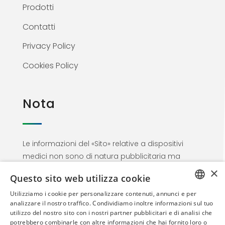
Prodotti
Contatti
Privacy Policy
Cookies Policy
Nota
Le informazioni del «Sito» relative a dispositivi
medici non sono di natura pubblicitaria ma
materiale informativo rivolto esclusivamente al
×
Questo sito web utilizza cookie
personale medico. Proseguendo nella
navigazione l’utente dichiara di essere un
Utilizziamo i cookie per personalizzare contenuti, annunci e per
ITALIAN
analizzare il nostro traffico. Condividiamo inoltre informazioni sul tuo
Professionista dell’area sanitaria
utilizzo del nostro sito con i nostri partner pubblicitari e di analisi che
ENGLISH
potrebbero combinarle con altre informazioni che hai fornito loro o