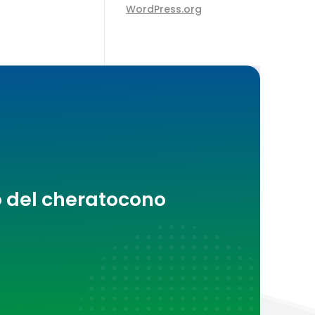
WordPress.org
o del cheratocono