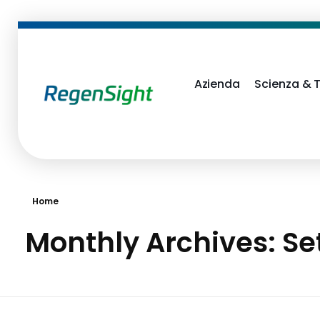
Azienda
Scienza & 
RegenSight
We are the TECH Company
Home
Monthly Archives: S