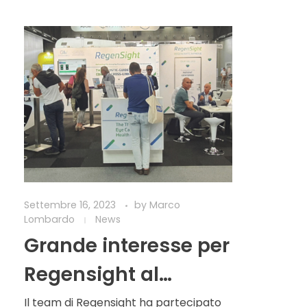
Settembre 16, 2023
by
Marco
Lombardo
News
Grande interesse per
Regensight al
Congresso ESCRS
Il team di Regensight ha partecipato