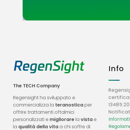
Info
The TECH Company
Regensig
certifica
Regensight ha sviluppato e
13485:20
commercializza la
teranostica
per
Notificat
offrire trattamenti oftalmici
Informativ
personalizzati e
migliorare
la
vista
e
Regolame
la
qualità della vita
a chi soffre di