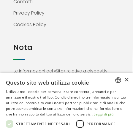
Contatti
Privacy Policy
Cookies Policy
Nota
Le informazioni del «Sito» relative a dispositivi
×
medici non sono di natura pubblicitaria ma
Questo sito web utilizza cookie
materiale informativo rivolto esclusivamente al
Utilizziamo i cookie per personalizzare contenuti, annunci e per
personale medico. Proseguendo nella
ITALIAN
analizzare il nostro traffico. Condividiamo inoltre informazioni sul tuo
navigazione l’utente dichiara di essere un
utilizzo del nostro sito con i nostri partner pubblicitari e di analisi che
ENGLISH
Professionista dell’area sanitaria
potrebbero combinarle con altre informazioni che hai fornito loro o
che hanno raccolto dal tuo utilizzo dei loro servizi.
Leggi di più
STRETTAMENTE NECESSARI
PERFORMANCE