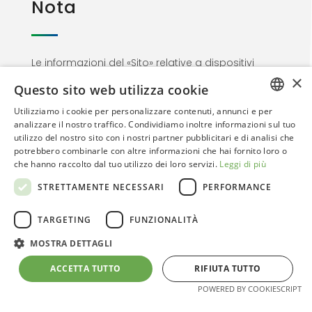
Nota
Le informazioni del «Sito» relative a dispositivi
×
medici non sono di natura pubblicitaria ma
Questo sito web utilizza cookie
materiale informativo rivolto esclusivamente al
Utilizziamo i cookie per personalizzare contenuti, annunci e per
personale medico. Proseguendo nella
ITALIAN
analizzare il nostro traffico. Condividiamo inoltre informazioni sul tuo
navigazione l’utente dichiara di essere un
utilizzo del nostro sito con i nostri partner pubblicitari e di analisi che
ENGLISH
Professionista dell’area sanitaria
potrebbero combinarle con altre informazioni che hai fornito loro o
che hanno raccolto dal tuo utilizzo dei loro servizi.
Leggi di più
STRETTAMENTE NECESSARI
PERFORMANCE
TARGETING
FUNZIONALITÀ
MOSTRA DETTAGLI
© 2026. Regensight | Creative Web Design By
ACCETTA TUTTO
RIFIUTA TUTTO
Arkomedia
Web Agency
POWERED BY COOKIESCRIPT