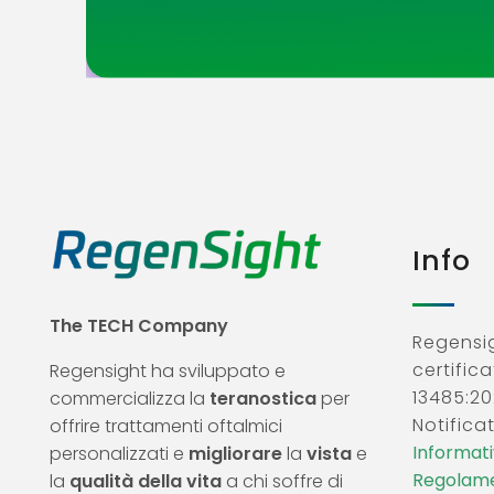
Info
The TECH Company
Regensig
certifica
Regensight ha sviluppato e
13485:20
commercializza la
teranostica
per
Notificat
offrire trattamenti oftalmici
Informativ
personalizzati e
migliorare
la
vista
e
Regolame
la
qualità della vita
a chi soffre di