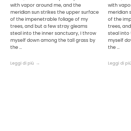
with vapor around me, and the
with vapo
che rivoluziona la
meridian sun strikes the upper surface
meridian 
of the impenetrable foliage of my
of the im
cura del
trees, and but a few stray gleams
trees, an
cheratocono
steal into the inner sanctuary, I throw
steal into
myself down among the tall grass by
myself do
the ...
the ...
Leggi di più
Leggi di pi