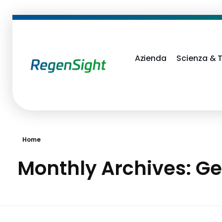
Azienda
Scienza & 
RegenSight
We are the TECH Company
Home
Monthly Archives: G