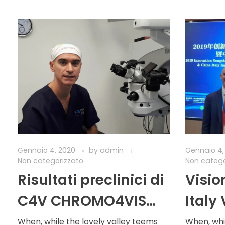
Gennaio 4, 2020
by
admin
Gennaio 4,
Non categorizzato
Non catego
Risultati preclinici di
Visio
C4V CHROMO4VIS
Italy
per il cross-linking
Premi
When, while the lovely valley teems
When, whi