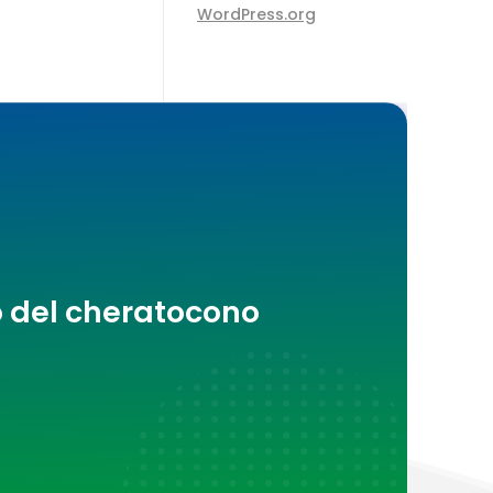
WordPress.org
o del cheratocono