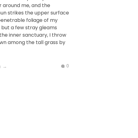
r around me, and the
sun strikes the upper surface
penetrable foliage of my
d but a few stray gleams
 the inner sanctuary, I throw
wn among the tall grass by
0
ù