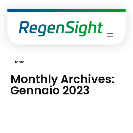
RegenSight
We are the TECH Company
Home
Monthly Archives:
Gennaio 2023