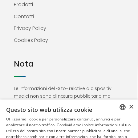
Prodotti
Contatti
Privacy Policy
Cookies Policy
Nota
Le informazioni del «Sito» relative a dispositivi
medici non sono di natura pubblicitaria ma
materiale informativo rivolto esclusivamente al
×
Questo sito web utilizza cookie
personale medico. Proseguendo nella
navigazione l’utente dichiara di essere un
Utilizziamo i cookie per personalizzare contenuti, annunci e per
ITALIAN
analizzare il nostro traffico. Condividiamo inoltre informazioni sul tuo
Professionista dell’area sanitaria
utilizzo del nostro sito con i nostri partner pubblicitari e di analisi che
ENGLISH
potrebbero combinarle con altre informazioni che hai fornito loro o