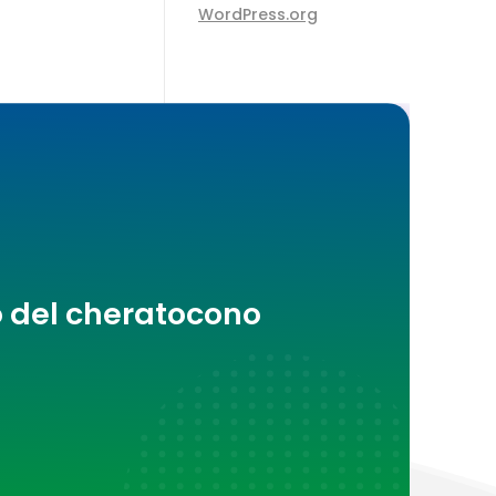
WordPress.org
o del cheratocono