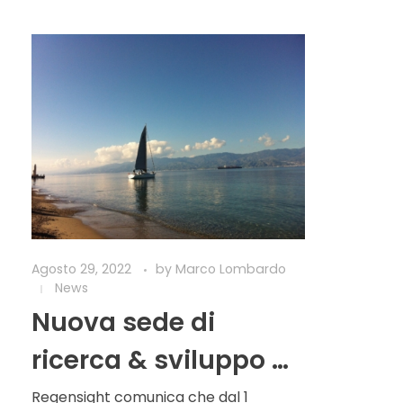
Agosto 29, 2022
by
Marco Lombardo
News
Nuova sede di
ricerca & sviluppo di
Regensight
Regensight comunica che dal 1