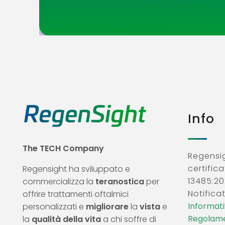
Info
The TECH Company
Regensig
certifica
Regensight ha sviluppato e
13485:20
commercializza la
teranostica
per
Notificat
offrire trattamenti oftalmici
Informativ
personalizzati e
migliorare
la
vista
e
Regolame
la
qualità della vita
a chi soffre di