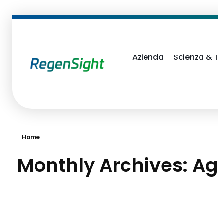
Azienda
Scienza & 
RegenSight
We are the TECH Company
Home
Monthly Archives: Ag