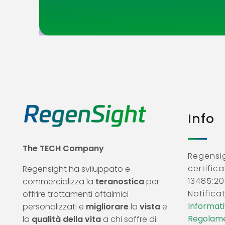
Info
The TECH Company
Regensig
certifica
Regensight ha sviluppato e
13485:20
commercializza la
teranostica
per
Notificat
offrire trattamenti oftalmici
Informativ
personalizzati e
migliorare
la
vista
e
Regolame
la
qualità della vita
a chi soffre di