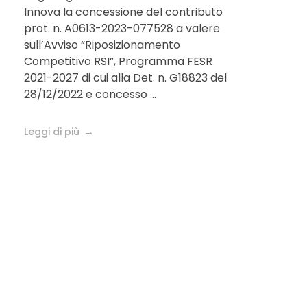
Innova la concessione del contributo
piattaforma di
prot. n. A0613-2023-077528 a valere
sull’Avviso “Riposizionamento
teranostica per la
Competitivo RSI”, Programma FESR
correzione dei
2021-2027 di cui alla Det. n. G18823 del
28/12/2022 e concesso ...
disturbi visivi
Leggi di più