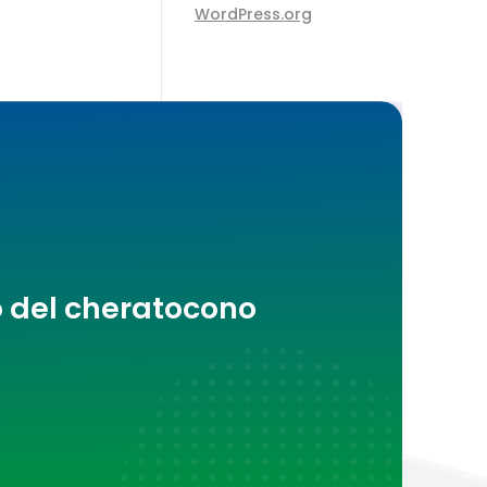
WordPress.org
o del cheratocono