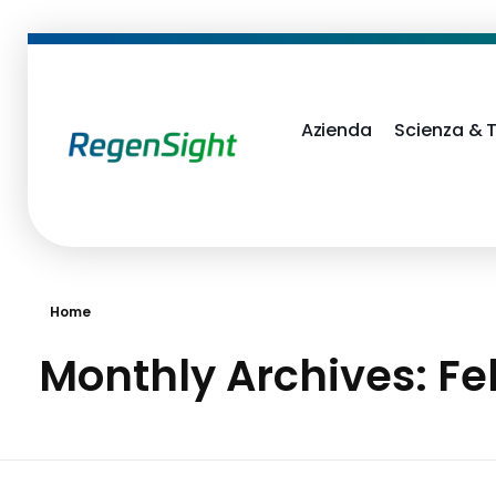
Azienda
Scienza & 
RegenSight
We are the TECH Company
Home
Monthly Archives: Fe