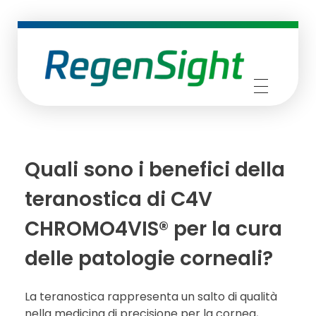
RegenSight
We are the TECH Company
Quali sono i benefici della
teranostica di C4V
CHROMO4VIS® per la cura
delle patologie corneali?
La teranostica rappresenta un salto di qualità
nella medicina di precisione per la cornea,